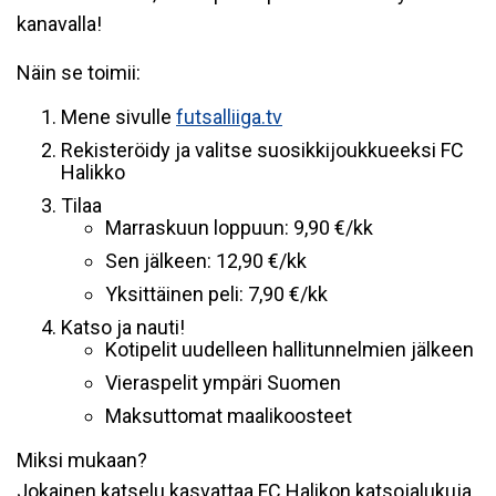
kanavalla!
Näin se toimii:
Mene sivulle
futsalliiga.tv
Rekisteröidy
ja valitse suosikkijoukkueeksi
FC
Halikko
Tilaa
Marraskuun loppuun: 9,90 €/kk
Sen jälkeen: 12,90 €/kk
Yksittäinen peli: 7,90 €/kk
Katso ja nauti!
Kotipelit uudelleen hallitunnelmien jälkeen
Vieraspelit ympäri Suomen
Maksuttomat maalikoosteet
Miksi mukaan?
Jokainen katselu kasvattaa FC Halikon katsojalukuja