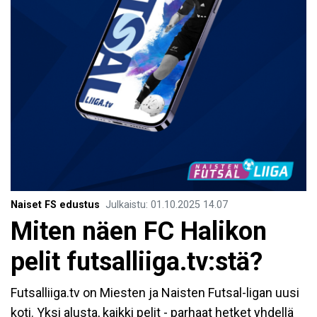
Naiset FS edustus
Julkaistu
:
01.10.2025
14.07
Miten näen FC Halikon
pelit futsalliiga.tv:stä?
Futsalliiga.tv on Miesten ja Naisten Futsal-ligan uusi
koti. Yksi alusta, kaikki pelit - parhaat hetket yhdellä