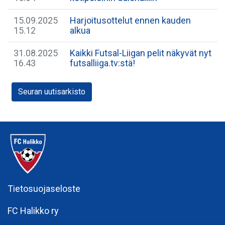
15.09.2025
Harjoitusottelut ennen kauden
15.12
alkua
31.08.2025
Kaikki Futsal-Liigan pelit näkyvät nyt
16.43
futsalliiga.tv:stä!
Seuran uutisarkisto
Tietosuojaseloste
FC Halikko ry