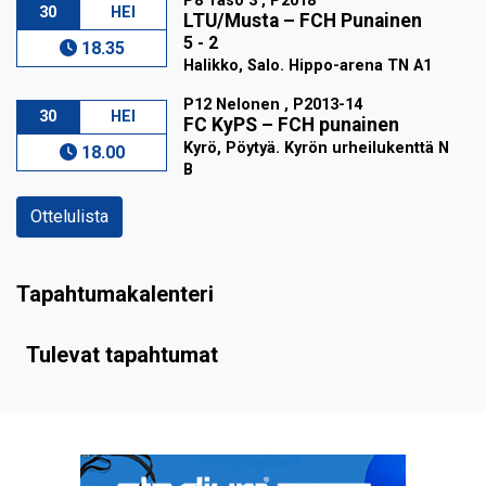
P8 Taso 3 , P2018
30
HEI
LTU/Musta
–
FCH Punainen
5 - 2
18.35
Halikko, Salo. Hippo-arena TN A1
P12 Nelonen , P2013-14
30
HEI
FC KyPS
–
FCH punainen
Kyrö, Pöytyä. Kyrön urheilukenttä N
18.00
B
Ottelulista
Tapahtumakalenteri
Tulevat tapahtumat