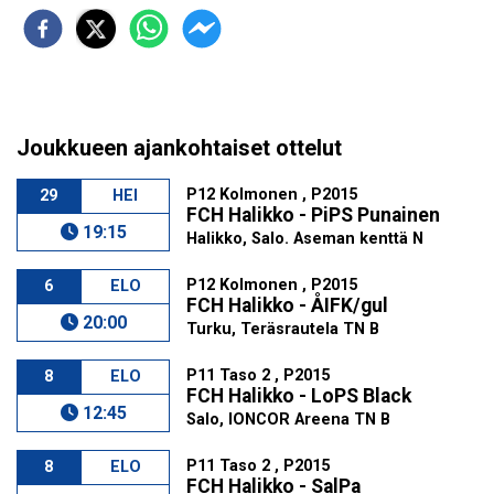
Joukkueen ajankohtaiset ottelut
P12 Kolmonen , P2015
29
HEI
FCH Halikko - PiPS Punainen
19:15
Halikko, Salo. Aseman kenttä N
P12 Kolmonen , P2015
6
ELO
FCH Halikko - ÅIFK/gul
20:00
Turku, Teräsrautela TN B
P11 Taso 2 , P2015
8
ELO
FCH Halikko - LoPS Black
12:45
Salo, IONCOR Areena TN B
P11 Taso 2 , P2015
8
ELO
FCH Halikko - SalPa