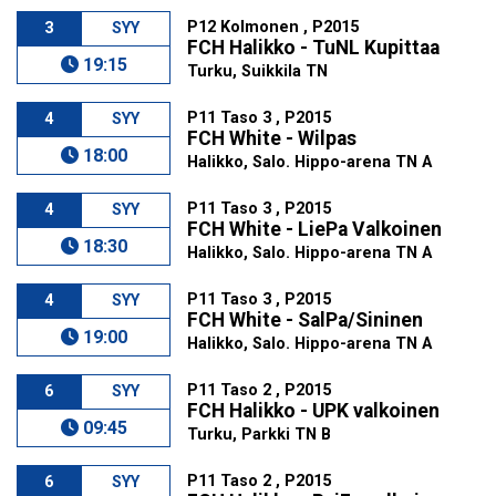
P12 Kolmonen , P2015
3
SYY
FCH Halikko - TuNL Kupittaa
19:15
Turku, Suikkila TN
P11 Taso 3 , P2015
4
SYY
FCH White - Wilpas
18:00
Halikko, Salo. Hippo-arena TN A
P11 Taso 3 , P2015
4
SYY
FCH White - LiePa Valkoinen
18:30
Halikko, Salo. Hippo-arena TN A
P11 Taso 3 , P2015
4
SYY
FCH White - SalPa/Sininen
19:00
Halikko, Salo. Hippo-arena TN A
P11 Taso 2 , P2015
6
SYY
FCH Halikko - UPK valkoinen
09:45
Turku, Parkki TN B
P11 Taso 2 , P2015
6
SYY