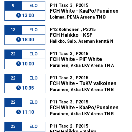
P11 Taso 3 , P2015
9
ELO
FCH White - KaaPo/Punainen
13:00
Loimaa, PEMA Areena TN B
P12 Kolmonen , P2015
13
ELO
FCH Halikko - KSF
18:30
Halikko, Salo. Aseman kenttä N
P11 Taso 3 , P2015
22
ELO
FCH White - PIF White
10:00
Parainen, Aktia LKV Arena TN A
P11 Taso 3 , P2015
22
ELO
FCH White - TuKV valkoinen
10:35
Parainen, Aktia LKV Arena TN B
P11 Taso 3 , P2015
22
ELO
FCH White - KaaPo/Punainen
11:10
Parainen, Aktia LKV Arena TN B
P11 Taso 2 , P2015
23
ELO
FCH Halikko - SalPa