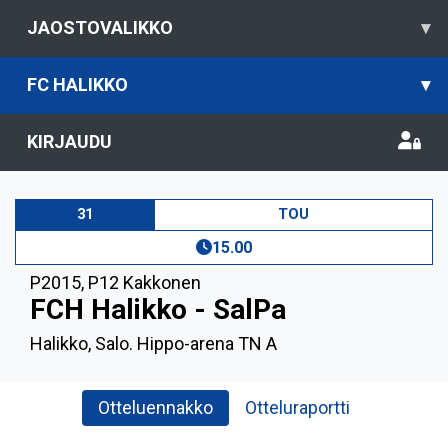
JAOSTOVALIKKO
▾
FC HALIKKO
▾
KIRJAUDU
31
TOU
15.00
P2015
,
P12 Kakkonen
FCH Halikko - SalPa
Halikko, Salo. Hippo-arena TN A
Otteluennakko
Otteluraportti