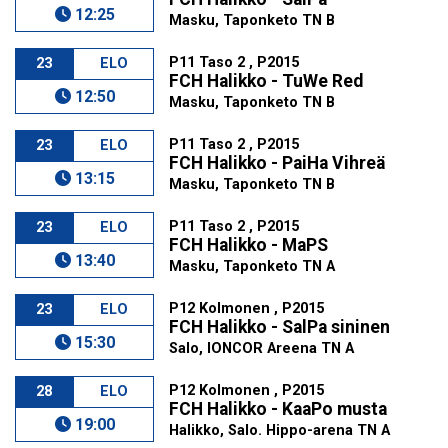
12:25
Masku, Taponketo TN B
P11 Taso 2 , P2015
23
ELO
FCH Halikko - TuWe Red
12:50
Masku, Taponketo TN B
P11 Taso 2 , P2015
23
ELO
FCH Halikko - PaiHa Vihreä
13:15
Masku, Taponketo TN B
P11 Taso 2 , P2015
23
ELO
FCH Halikko - MaPS
13:40
Masku, Taponketo TN A
P12 Kolmonen , P2015
23
ELO
FCH Halikko - SalPa sininen
15:30
Salo, IONCOR Areena TN A
P12 Kolmonen , P2015
28
ELO
FCH Halikko - KaaPo musta
19:00
Halikko, Salo. Hippo-arena TN A