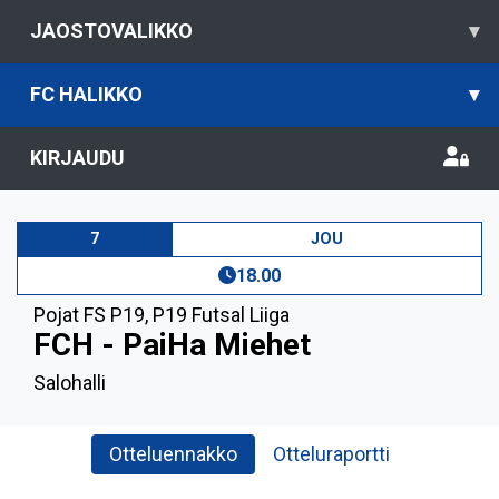
JAOSTOVALIKKO
▾
FC HALIKKO
▾
KIRJAUDU
7
JOU
18.00
Pojat FS P19
,
P19 Futsal Liiga
FCH - PaiHa Miehet
Salohalli
Otteluennakko
Otteluraportti