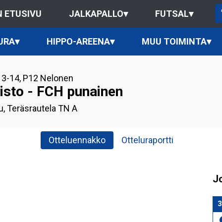
 ETUSIVU
JALKAPALLO
▾
FUTSAL
▾
URA
▾
HIPPO-AREENA
▾
MUU TOIMINTA
▾
3-14
,
P12 Nelonen
risto - FCH punainen
u, Teräsrautela TN A
Otteluennakko
Otteluraportti
J
3