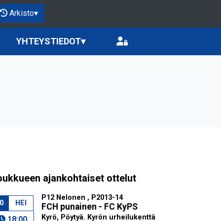
Arkisto
▾
YHTEYSTIEDOT
▾
oukkueen ajankohtaiset ottelut
P12 Nelonen , P2013-14
0
HEI
FCH punainen - FC KyPS
Kyrö, Pöytyä. Kyrön urheilukenttä
18:00