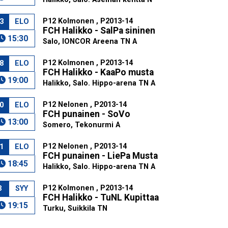
P12 Kolmonen , P2013-14
3
ELO
FCH Halikko - SalPa sininen
15:30
Salo, IONCOR Areena TN A
P12 Kolmonen , P2013-14
8
ELO
FCH Halikko - KaaPo musta
19:00
Halikko, Salo. Hippo-arena TN A
P12 Nelonen , P2013-14
0
ELO
FCH punainen - SoVo
13:00
Somero, Tekonurmi A
P12 Nelonen , P2013-14
1
ELO
FCH punainen - LiePa Musta
18:45
Halikko, Salo. Hippo-arena TN A
P12 Kolmonen , P2013-14
3
SYY
FCH Halikko - TuNL Kupittaa
19:15
Turku, Suikkila TN