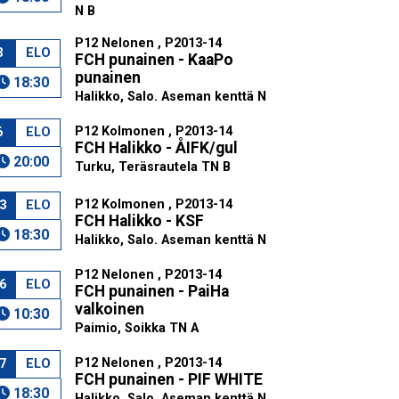
N B
P12 Nelonen , P2013-14
3
ELO
FCH punainen - KaaPo
punainen
18:30
Halikko, Salo. Aseman kenttä N
P12 Kolmonen , P2013-14
6
ELO
FCH Halikko - ÅIFK/gul
20:00
Turku, Teräsrautela TN B
P12 Kolmonen , P2013-14
3
ELO
FCH Halikko - KSF
18:30
Halikko, Salo. Aseman kenttä N
P12 Nelonen , P2013-14
6
ELO
FCH punainen - PaiHa
valkoinen
10:30
Paimio, Soikka TN A
P12 Nelonen , P2013-14
7
ELO
FCH punainen - PIF WHITE
18:30
Halikko, Salo. Aseman kenttä N