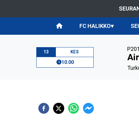
SEURAN
FC HALIKKO
▾
SE
P201
13
KES
Ai
10.00
Turk