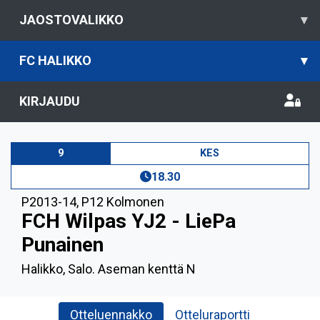
JAOSTOVALIKKO
▾
FC HALIKKO
▾
KIRJAUDU
9
KES
18.30
P2013-14
,
P12 Kolmonen
FCH Wilpas YJ2 - LiePa
Punainen
Halikko, Salo. Aseman kenttä N
Otteluennakko
Otteluraportti