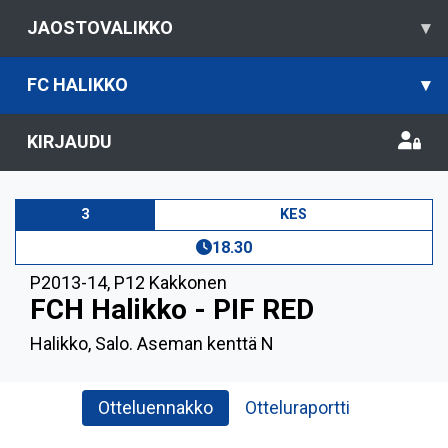
JAOSTOVALIKKO
▾
FC HALIKKO
▾
KIRJAUDU
3
KES
18.30
P2013-14
,
P12 Kakkonen
FCH Halikko - PIF RED
Halikko, Salo. Aseman kenttä N
Otteluennakko
Otteluraportti