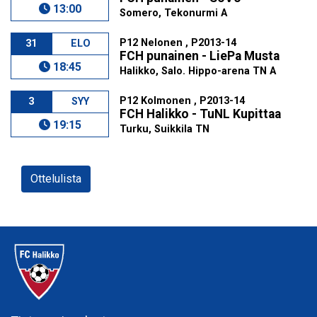
13:00
Somero, Tekonurmi A
P12 Nelonen , P2013-14
31
ELO
FCH punainen - LiePa Musta
18:45
Halikko, Salo. Hippo-arena TN A
P12 Kolmonen , P2013-14
3
SYY
FCH Halikko - TuNL Kupittaa
19:15
Turku, Suikkila TN
Ottelulista