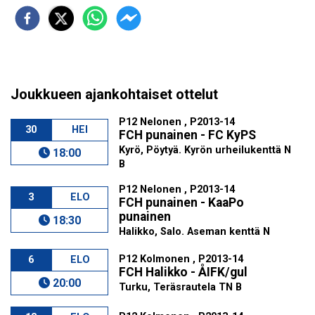
Joukkueen ajankohtaiset ottelut
P12 Nelonen , P2013-14
30
HEI
FCH punainen - FC KyPS
Kyrö, Pöytyä. Kyrön urheilukenttä N
18:00
B
P12 Nelonen , P2013-14
3
ELO
FCH punainen - KaaPo
punainen
18:30
Halikko, Salo. Aseman kenttä N
P12 Kolmonen , P2013-14
6
ELO
FCH Halikko - ÅIFK/gul
20:00
Turku, Teräsrautela TN B