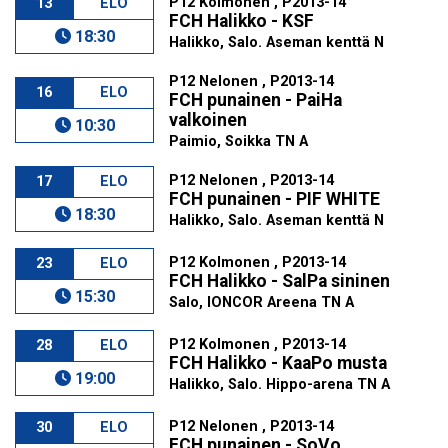
P12 Kolmonen , P2013-14
13
ELO
FCH Halikko - KSF
18:30
Halikko, Salo. Aseman kenttä N
P12 Nelonen , P2013-14
16
ELO
FCH punainen - PaiHa
valkoinen
10:30
Paimio, Soikka TN A
P12 Nelonen , P2013-14
17
ELO
FCH punainen - PIF WHITE
18:30
Halikko, Salo. Aseman kenttä N
P12 Kolmonen , P2013-14
23
ELO
FCH Halikko - SalPa sininen
15:30
Salo, IONCOR Areena TN A
P12 Kolmonen , P2013-14
28
ELO
FCH Halikko - KaaPo musta
19:00
Halikko, Salo. Hippo-arena TN A
P12 Nelonen , P2013-14
30
ELO
FCH punainen - SoVo