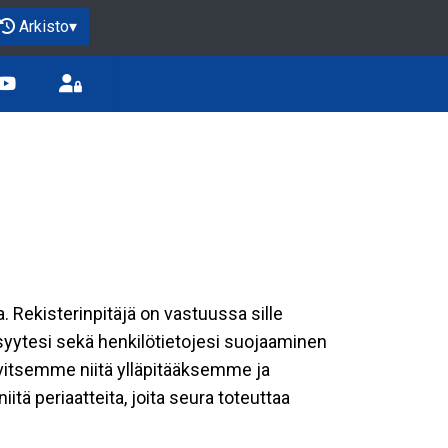
Arkisto
▾
a. Rekisterinpitäjä on vastuussa sille
isyytesi sekä henkilötietojesi suojaaminen
rvitsemme niitä ylläpitääksemme ja
tä periaatteita, joita seura toteuttaa