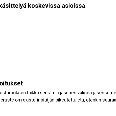
käsittelyä koskevissa asioissa
koitukset
suostumuksen taikka seuran ja jäsenen välisen jäsensuht
eruste on rekisterinpitäjän oikeutettu etu, etenkin seuraav