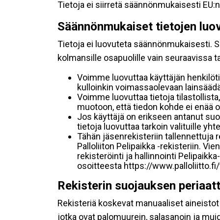
Tietoja ei siirretä säännönmukaisesti EU:n
Säännönmukaiset tietojen luo
Tietoja ei luovuteta säännönmukaisesti. Se
kolmansille osapuolille vain seuraavissa 
Voimme luovuttaa käyttäjän henkilöti
kulloinkin voimassaolevaan lainsäädän
Voimme luovuttaa tietoja tilastollista,
muotoon, että tiedon kohde ei enää ol
Jos käyttäjä on erikseen antanut s
tietoja luovuttaa tarkoin valituille y
Tähän jäsenrekisteriin tallennettuja
Palloliiton Pelipaikka -rekisteriin. V
rekisteröinti ja hallinnointi Pelipai
osoitteesta https://www.palloliitto.fi
Rekisterin suojauksen periaat
Rekisteriä koskevat manuaaliset aineistot s
jotka ovat palomuurein, salasanoin ja muid