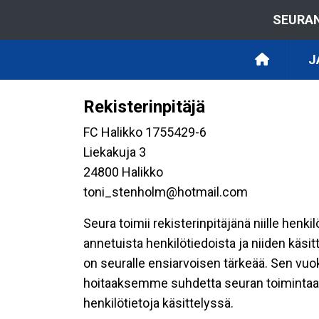
SEURAN
J
Rekisterinpitäjä
FC Halikko 1755429-6
Liekakuja 3
24800 Halikko
toni_stenholm@hotmail.com
Seura toimii rekisterinpitäjänä niille henk
annetuista henkilötiedoista ja niiden käsi
on seuralle ensiarvoisen tärkeää. Sen vuo
hoitaaksemme suhdetta seuran toimintaan os
henkilötietoja käsittelyssä.