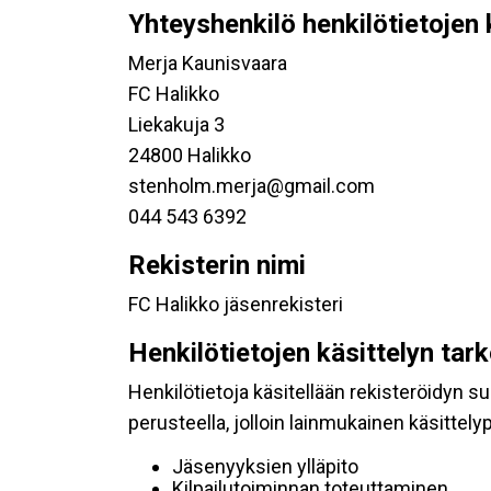
Yhteyshenkilö henkilötietojen 
Merja Kaunisvaara
FC Halikko
Liekakuja 3
24800 Halikko
stenholm.merja@gmail.com
044 543 6392
Rekisterin nimi
FC Halikko jäsenrekisteri
Henkilötietojen käsittelyn tar
Henkilötietoja käsitellään rekisteröidyn 
perusteella, jolloin lainmukainen käsittelyp
Jäsenyyksien ylläpito
Kilpailutoiminnan toteuttaminen