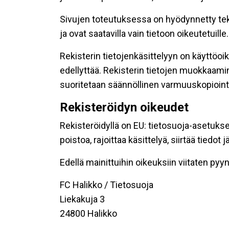
Sivujen toteutuksessa on hyödynnetty tekni
ja ovat saatavilla vain tietoon oikeutetuille.
Rekisterin tietojenkäsittelyyn on käyttöoik
edellyttää. Rekisterin tietojen muokkaami
suoritetaan säännöllinen varmuuskopiointi
Rekisteröidyn oikeudet
Rekisteröidyllä on EU: tietosuoja-asetukse
poistoa, rajoittaa käsittelyä, siirtää tiedo
Edellä mainittuihin oikeuksiin viitaten pyynn
FC Halikko / Tietosuoja
Liekakuja 3
24800 Halikko