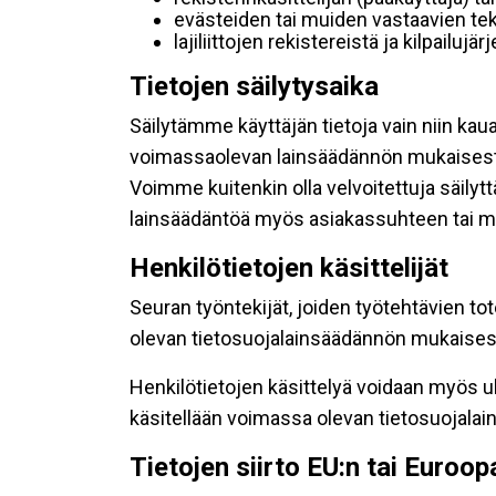
evästeiden tai muiden vastaavien tek
lajiliittojen rekistereistä ja kilpailujä
Tietojen säilytysaika
Säilytämme käyttäjän tietoja vain niin kau
voimassaolevan lainsäädännön mukaisest
Voimme kuitenkin olla velvoitettuja säily
lainsäädäntöä myös asiakassuhteen tai mu
Henkilötietojen käsittelijät
Seuran työntekijät, joiden työtehtävien to
olevan tietosuojalainsäädännön mukaisesti
Henkilötietojen käsittelyä voidaan myös ul
käsitellään voimassa olevan tietosuojala
Tietojen siirto EU:n tai Euroo