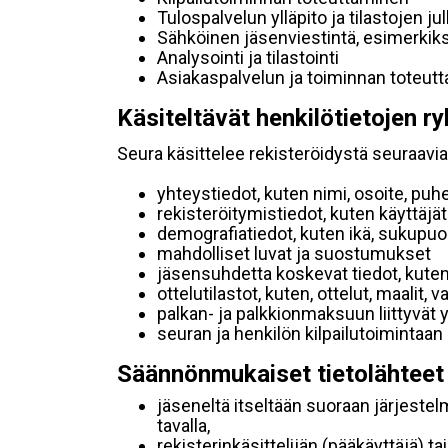
Tulospalvelun ylläpito ja tilastojen ju
Sähköinen jäsenviestintä, esimerkik
Analysointi ja tilastointi
Asiakaspalvelun ja toiminnan toteut
Käsiteltävät henkilötietojen ry
Seura käsittelee rekisteröidystä seuraavia 
yhteystiedot, kuten nimi, osoite, puh
rekisteröitymistiedot, kuten käyttäj
demografiatiedot, kuten ikä, sukupuoli 
mahdolliset luvat ja suostumukset
jäsensuhdetta koskevat tiedot, kuten
ottelutilastot, kuten, ottelut, maalit,
palkan- ja palkkionmaksuun liittyvät 
seuran ja henkilön kilpailutoimintaan
Säännönmukaiset tietolähteet
jäseneltä itseltään suoraan järjestel
tavalla,
rekisterinkäsittelijän (pääkäyttäjä) ta