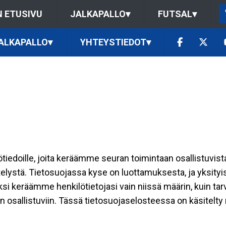
 ETUSIVU
JALKAPALLO
▾
FUTSAL
▾
ALKAPALLO
▾
YHTEYSTIEDOT
▾
ilötiedoille, joita keräämme seuran toimintaan osallistuvist
ttelystä. Tietosuojassa kyse on luottamuksesta, ja yksity
ksi keräämme henkilötietojasi vain niissä määrin, kuin ta
allistuviin. Tässä tietosuojaselosteessa on käsitelty nii