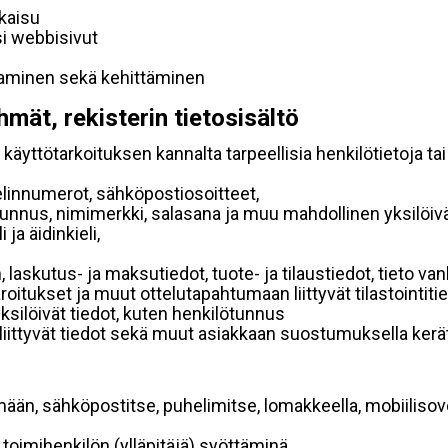
lkaisu
si webbisivut
taminen sekä kehittäminen
hmät, rekisterin tietosisältö
käyttötarkoituksen kannalta tarpeellisia henkilötietoja tai
elinnumerot, sähköpostiosoitteet,
ätunnus, nimimerkki, salasana ja muu mahdollinen yksilöiv
ja äidinkieli,
, laskutus- ja maksutiedot, tuote- ja tilaustiedot, tieto
 varoitukset ja muut ottelutapahtumaan liittyvät tilastointiti
yksilöivät tiedot, kuten henkilötunnus
 liittyvät tiedot sekä muut asiakkaan suostumuksella kerät
mään, sähköpostitse, puhelimitse, lomakkeella, mobiilisove
i toimihenkilön (ylläpitäjä) syöttäminä