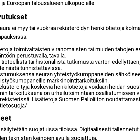
 ja Euroopan talousalueen ulkopuolelle.
vutukset
ura ei myy tai vuokraa rekisteröidyn henkilötietoja kolman
tapauksissa:
etoja toimivaltaisten viranomaisten tai muiden tahojen e
töön perustuvalla, tavalla.
 tieteellistä tai historiallista tutkimusta varten edellyttäe
e niistä tunnistettavissa.
uostumuksensa seuran yhteistyökumppaneiden sähköiseen 
hteistyökumppaneille markkinointitarkoituksiin.
 rekisteröityjä koskevia henkilötietoja voidaan heidän 
iennin tarkoituksena on urheilutoimintaan osallistumiseen v
kka-rekisterissä. Lisätietoja Suomen Palloliiton noudattama
/tietosuoja/
teet
äilytetään suojatuissa tiloissa. Digitaalisesti tallennetut 
en teknisten keinojen avulla suojattuja.