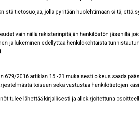
stä tietosuojaa, jolla pyritään huolehtimaan siitä, että̈
eudet vain niillä rekisterinpitäjän henkilöstön jäsenillä j
nen ja lukeminen edellyttää henkilökohtaista tunnistautum
.
n 679/2016 artiklan 15 -21 mukaisesti oikeus saada pääsy 
t järjestelmästä toiseen sekä vastustaa henkilötietojen käsi
öt tulee lähettää kirjallisesti ja allekirjoitettuna osoitteell