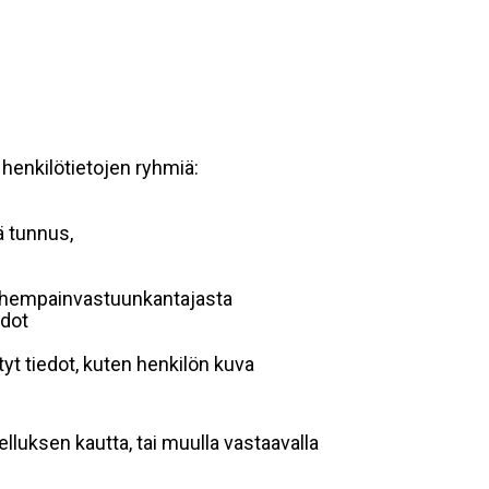
 henkilötietojen ryhmiä:
ä tunnus,
 vanhempainvastuunkantajasta
edot
yt tiedot, kuten henkilön kuva
lluksen kautta, tai muulla vastaavalla