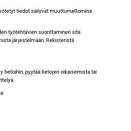
 syötetyt tiedot säilyvät muuttumattomina
oiden työtehtävien suorittaminen sitä
ista järjestelmään. Rekisteristä
tietoihin, pyytää tietojen oikaisemista tai
ttelyä.
a: