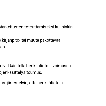
ötarkoitusten toteuttamiseksi kulloinkin
 kirjanpito- tai muuta pakottavaa
een.
oivat käsitellä henkilötietoja voimassa
tojenkäsittelysitoumus.
-järjestelyin, että henkilötietoja