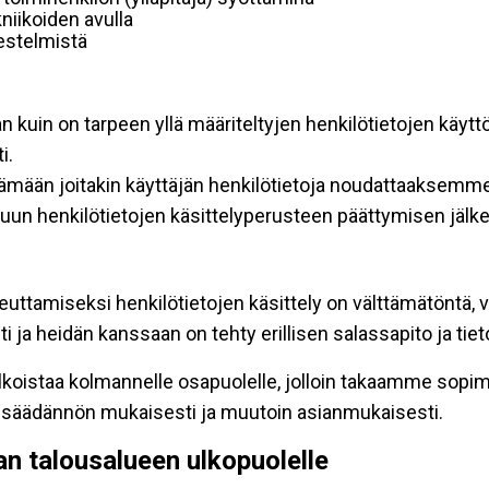
niikoiden avulla
rjestelmistä
an kuin on tarpeen yllä määriteltyjen henkilötietojen käytt
i.
ttämään joitakin käyttäjän henkilötietoja noudattaaksemme
un henkilötietojen käsittelyperusteen päättymisen jälk
teuttamiseksi henkilötietojen käsittely on välttämätöntä, v
 ja heidän kanssaan on tehty erillisen salassapito ja tie
koistaa kolmannelle osapuolelle, jolloin takaamme sopimus
insäädännön mukaisesti ja muutoin asianmukaisesti.
pan talousalueen ulkopuolelle