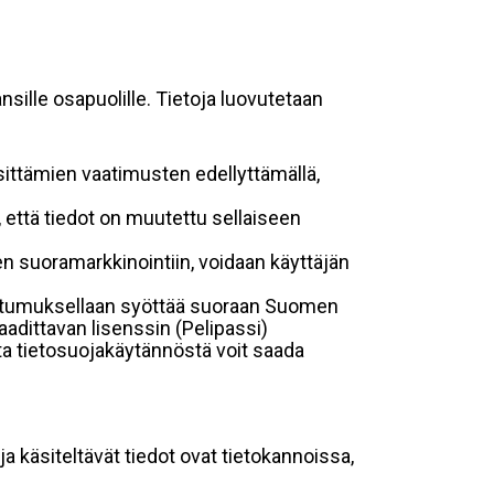
sille osapuolille. Tietoja luovutetaan
sittämien vaatimusten edellyttämällä,
n, että tiedot on muutettu sellaiseen
suoramarkkinointiin, voidaan käyttäjän
suostumuksellaan syöttää suoraan Suomen
aadittavan lisenssin (Pelipassi)
sta tietosuojakäytännöstä voit saada
ja käsiteltävät tiedot ovat tietokannoissa,