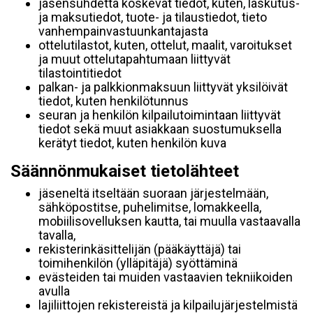
jäsensuhdetta koskevat tiedot, kuten, laskutus-
ja maksutiedot, tuote- ja tilaustiedot, tieto
vanhempainvastuunkantajasta
ottelutilastot, kuten, ottelut, maalit, varoitukset
ja muut ottelutapahtumaan liittyvät
tilastointitiedot
palkan- ja palkkionmaksuun liittyvät yksilöivät
tiedot, kuten henkilötunnus
seuran ja henkilön kilpailutoimintaan liittyvät
tiedot sekä muut asiakkaan suostumuksella
kerätyt tiedot, kuten henkilön kuva
Säännönmukaiset tietolähteet
jäseneltä itseltään suoraan järjestelmään,
sähköpostitse, puhelimitse, lomakkeella,
mobiilisovelluksen kautta, tai muulla vastaavalla
tavalla,
rekisterinkäsittelijän (pääkäyttäjä) tai
toimihenkilön (ylläpitäjä) syöttäminä
evästeiden tai muiden vastaavien tekniikoiden
avulla
lajiliittojen rekistereistä ja kilpailujärjestelmistä