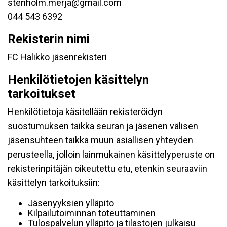
stenholm.merja@gmail.com
044 543 6392
Rekisterin nimi
FC Halikko jäsenrekisteri
Henkilötietojen käsittelyn
tarkoitukset
Henkilötietoja käsitellään rekisteröidyn
suostumuksen taikka seuran ja jäsenen välisen
jäsensuhteen taikka muun asiallisen yhteyden
perusteella, jolloin lainmukainen käsittelyperuste on
rekisterinpitäjän oikeutettu etu, etenkin seuraaviin
käsittelyn tarkoituksiin:
Jäsenyyksien ylläpito
Kilpailutoiminnan toteuttaminen
Tulospalvelun ylläpito ja tilastojen julkaisu