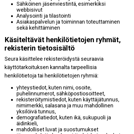
Sähköinen jäsenviestintä, esimerkiksi
webbisivut
Analysointi ja tilastointi
Asiakaspalvelun ja toiminnan toteuttaminen
sekä kehittäminen
Käsiteltävät henkilötietojen ryhmät,
rekisterin tietosisältö
Seura käsittelee rekisteröidystä seuraavia
käyttötarkoituksen kannalta tarpeellisia
henkilötietoja tai henkilötietojen ryhmiä:
yhteystiedot, kuten nimi, osoite,
puhelinnumerot, sähköpostiosoitteet,
rekisteröitymistiedot, kuten käyttäjätunnus,
nimimerkki, salasana ja muu mahdollinen
yksilöivä tunnus,
demografiatiedot, kuten ikä, sukupuoli ja
äidinkieli,
mahdolliset luvat ja suostumukset