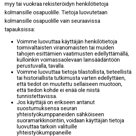
myy tai vuokraa rekisteröidyn henkilötietoja
kolmansille osapuolille. Tietoja luovutetaan
kolmansille osapuolille vain seuraavissa
tapauksissa:
Voimme luovuttaa käyttäjän henkilötietoja
toimivaltaisten viranomaisten tai muiden
tahojen esittämien vaatimusten edellyttämällä,
kulloinkin voimassaolevaan lainsäädäntöön
perustuvalla, tavalla.
Voimme luovuttaa tietoja tilastollista, tieteellistä
tai historiallista tutkimusta varten edellyttäen,
että tiedot on muutettu sellaiseen muotoon,
että tiedon kohde ei enää ole niistä
tunnistettavissa.
Jos käyttäjä on erikseen antanut
suostumuksensa seuran
yhteistyökumppaneiden sähköiseen
suoramarkkinointiin, voidaan käyttäjän tietoja
luovuttaa tarkoin valituille
yhteistyökumppaneille