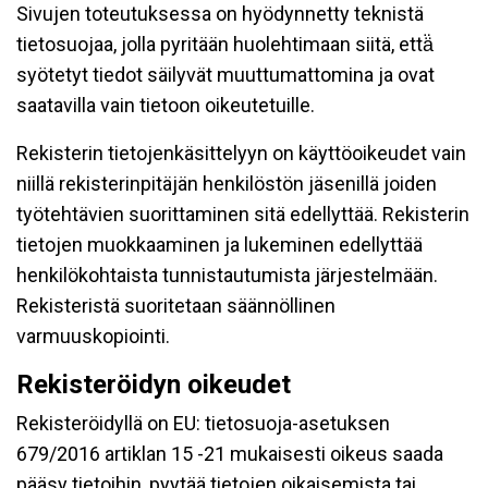
Sivujen toteutuksessa on hyödynnetty teknistä
tietosuojaa, jolla pyritään huolehtimaan siitä, että̈
syötetyt tiedot säilyvät muuttumattomina ja ovat
saatavilla vain tietoon oikeutetuille.
Rekisterin tietojenkäsittelyyn on käyttöoikeudet vain
niillä rekisterinpitäjän henkilöstön jäsenillä joiden
työtehtävien suorittaminen sitä edellyttää. Rekisterin
tietojen muokkaaminen ja lukeminen edellyttää
henkilökohtaista tunnistautumista järjestelmään.
Rekisteristä suoritetaan säännöllinen
varmuuskopiointi.
Rekisteröidyn oikeudet
Rekisteröidyllä on EU: tietosuoja-asetuksen
679/2016 artiklan 15 -21 mukaisesti oikeus saada
pääsy tietoihin, pyytää tietojen oikaisemista tai