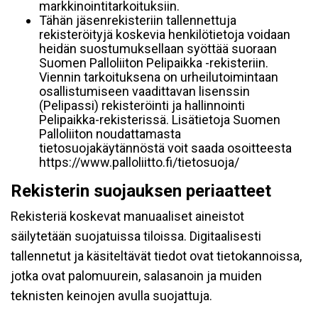
markkinointitarkoituksiin.
Tähän jäsenrekisteriin tallennettuja
rekisteröityjä koskevia henkilötietoja voidaan
heidän suostumuksellaan syöttää suoraan
Suomen Palloliiton Pelipaikka -rekisteriin.
Viennin tarkoituksena on urheilutoimintaan
osallistumiseen vaadittavan lisenssin
(Pelipassi) rekisteröinti ja hallinnointi
Pelipaikka-rekisterissä. Lisätietoja Suomen
Palloliiton noudattamasta
tietosuojakäytännöstä voit saada osoitteesta
https://www.palloliitto.fi/tietosuoja/
Rekisterin suojauksen periaatteet
Rekisteriä koskevat manuaaliset aineistot
säilytetään suojatuissa tiloissa. Digitaalisesti
tallennetut ja käsiteltävät tiedot ovat tietokannoissa,
jotka ovat palomuurein, salasanoin ja muiden
teknisten keinojen avulla suojattuja.