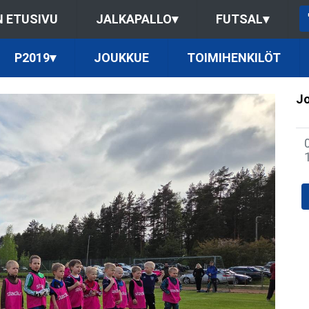
 ETUSIVU
JALKAPALLO
▾
FUTSAL
▾
P2019
▾
JOUKKUE
TOIMIHENKILÖT
Jo