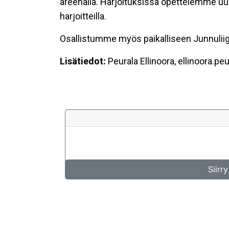
areenalla. Harjoituksissa opettelemme uusi
harjoitteilla.
Osallistumme myös paikalliseen Junnuliig
Lisätiedot:
Peurala Ellinoora, ellinoora.