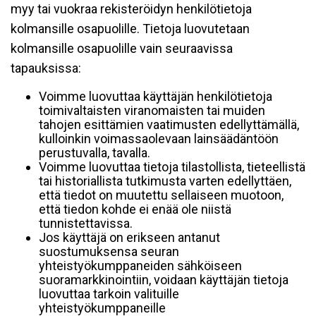
myy tai vuokraa rekisteröidyn henkilötietoja
kolmansille osapuolille. Tietoja luovutetaan
kolmansille osapuolille vain seuraavissa
tapauksissa:
Voimme luovuttaa käyttäjän henkilötietoja
toimivaltaisten viranomaisten tai muiden
tahojen esittämien vaatimusten edellyttämällä,
kulloinkin voimassaolevaan lainsäädäntöön
perustuvalla, tavalla.
Voimme luovuttaa tietoja tilastollista, tieteellistä
tai historiallista tutkimusta varten edellyttäen,
että tiedot on muutettu sellaiseen muotoon,
että tiedon kohde ei enää ole niistä
tunnistettavissa.
Jos käyttäjä on erikseen antanut
suostumuksensa seuran
yhteistyökumppaneiden sähköiseen
suoramarkkinointiin, voidaan käyttäjän tietoja
luovuttaa tarkoin valituille
yhteistyökumppaneille