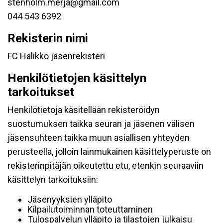
stenholm.merja@gmail.com
044 543 6392
Rekisterin nimi
FC Halikko jäsenrekisteri
Henkilötietojen käsittelyn
tarkoitukset
Henkilötietoja käsitellään rekisteröidyn
suostumuksen taikka seuran ja jäsenen välisen
jäsensuhteen taikka muun asiallisen yhteyden
perusteella, jolloin lainmukainen käsittelyperuste on
rekisterinpitäjän oikeutettu etu, etenkin seuraaviin
käsittelyn tarkoituksiin:
Jäsenyyksien ylläpito
Kilpailutoiminnan toteuttaminen
Tulospalvelun ylläpito ja tilastojen julkaisu