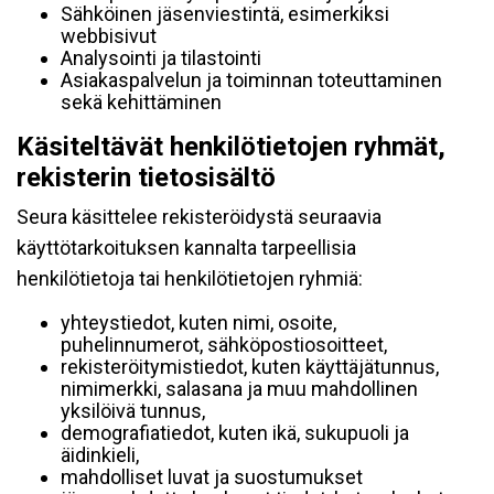
Sähköinen jäsenviestintä, esimerkiksi
webbisivut
Analysointi ja tilastointi
Asiakaspalvelun ja toiminnan toteuttaminen
sekä kehittäminen
Käsiteltävät henkilötietojen ryhmät,
rekisterin tietosisältö
Seura käsittelee rekisteröidystä seuraavia
käyttötarkoituksen kannalta tarpeellisia
henkilötietoja tai henkilötietojen ryhmiä:
yhteystiedot, kuten nimi, osoite,
puhelinnumerot, sähköpostiosoitteet,
rekisteröitymistiedot, kuten käyttäjätunnus,
nimimerkki, salasana ja muu mahdollinen
yksilöivä tunnus,
demografiatiedot, kuten ikä, sukupuoli ja
äidinkieli,
mahdolliset luvat ja suostumukset