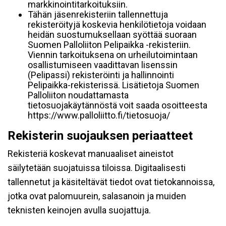
markkinointitarkoituksiin.
Tähän jäsenrekisteriin tallennettuja
rekisteröityjä koskevia henkilötietoja voidaan
heidän suostumuksellaan syöttää suoraan
Suomen Palloliiton Pelipaikka -rekisteriin.
Viennin tarkoituksena on urheilutoimintaan
osallistumiseen vaadittavan lisenssin
(Pelipassi) rekisteröinti ja hallinnointi
Pelipaikka-rekisterissä. Lisätietoja Suomen
Palloliiton noudattamasta
tietosuojakäytännöstä voit saada osoitteesta
https://www.palloliitto.fi/tietosuoja/
Rekisterin suojauksen periaatteet
Rekisteriä koskevat manuaaliset aineistot
säilytetään suojatuissa tiloissa. Digitaalisesti
tallennetut ja käsiteltävät tiedot ovat tietokannoissa,
jotka ovat palomuurein, salasanoin ja muiden
teknisten keinojen avulla suojattuja.