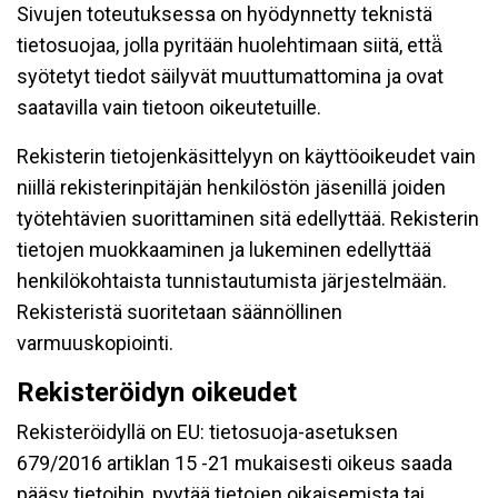
Sivujen toteutuksessa on hyödynnetty teknistä
tietosuojaa, jolla pyritään huolehtimaan siitä, että̈
syötetyt tiedot säilyvät muuttumattomina ja ovat
saatavilla vain tietoon oikeutetuille.
Rekisterin tietojenkäsittelyyn on käyttöoikeudet vain
niillä rekisterinpitäjän henkilöstön jäsenillä joiden
työtehtävien suorittaminen sitä edellyttää. Rekisterin
tietojen muokkaaminen ja lukeminen edellyttää
henkilökohtaista tunnistautumista järjestelmään.
Rekisteristä suoritetaan säännöllinen
varmuuskopiointi.
Rekisteröidyn oikeudet
Rekisteröidyllä on EU: tietosuoja-asetuksen
679/2016 artiklan 15 -21 mukaisesti oikeus saada
pääsy tietoihin, pyytää tietojen oikaisemista tai