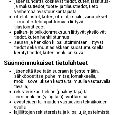
jäsensuhdetta koskevat tiedot, kuten, laskutus-
ja maksutiedot, tuote- ja tilaustiedot, tieto
vanhempainvastuunkantajasta
ottelutilastot, kuten, ottelut, maalit, varoitukset
ja muut ottelutapahtumaan liittyvät
tilastointitiedot
palkan- ja palkkionmaksuun liittyvät yksilöivät
tiedot, kuten henkilötunnus
seuran ja henkilön kilpailutoimintaan liittyvät
tiedot sekä muut asiakkaan suostumuksella
kerätyt tiedot, kuten henkilön kuva
Säännönmukaiset tietolähteet
jäseneltä itseltään suoraan järjestelmään,
sähköpostitse, puhelimitse, lomakkeella,
mobiilisovelluksen kautta, tai muulla vastaavalla
tavalla,
rekisterinkäsittelijän (pääkäyttäjä) tai
toimihenkilön (ylläpitäjä) syöttäminä
evästeiden tai muiden vastaavien tekniikoiden
avulla
lajiliittojen rekistereistä ja kilpailujärjestelmistä