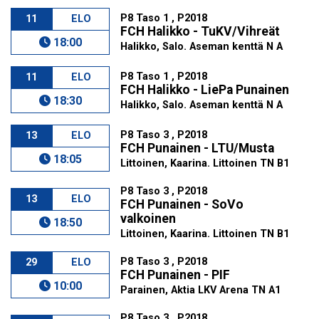
P8 Taso 1 , P2018
11
ELO
FCH Halikko - TuKV/Vihreät
18:00
Halikko, Salo. Aseman kenttä N A
P8 Taso 1 , P2018
11
ELO
FCH Halikko - LiePa Punainen
18:30
Halikko, Salo. Aseman kenttä N A
P8 Taso 3 , P2018
13
ELO
FCH Punainen - LTU/Musta
18:05
Littoinen, Kaarina. Littoinen TN B1
P8 Taso 3 , P2018
13
ELO
FCH Punainen - SoVo
valkoinen
18:50
Littoinen, Kaarina. Littoinen TN B1
P8 Taso 3 , P2018
29
ELO
FCH Punainen - PIF
10:00
Parainen, Aktia LKV Arena TN A1
P8 Taso 3 , P2018