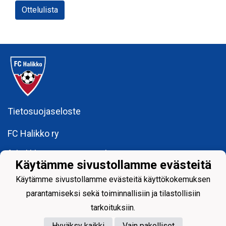
Ottelulista
Tietosuojaseloste
FC Halikko ry
fchalikkotoimisto@gmail.com
Käytämme sivustollamme evästeitä
y-tunnus: 1755429 - 6
Käytämme sivustollamme evästeitä käyttökokemuksen
parantamiseksi sekä toiminnallisiin ja tilastollisiin
tarkoituksiin.
Hyväksy kaikki
Vain pakolliset