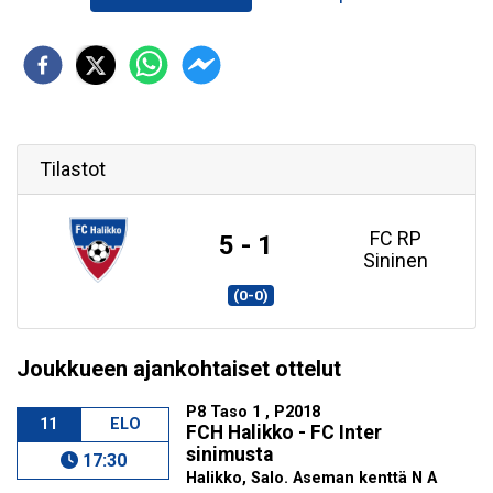
Tilastot
FC RP
5 - 1
Sininen
(0-0)
Joukkueen ajankohtaiset ottelut
P8 Taso 1 , P2018
11
ELO
FCH Halikko - FC Inter
sinimusta
17:30
Halikko, Salo. Aseman kenttä N A