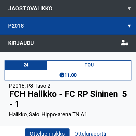
JAOSTOVALIKKO
▾
P2018
▾
KIRJAUDU
24
TOU
11.00
P2018
,
P8 Taso 2
FCH Halikko - FC RP Sininen
5
- 1
Halikko, Salo. Hippo-arena TN A1
Otteluennakko
Otteluraportti