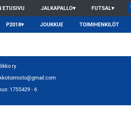
 ETUSIVU
JALKAPALLO
▾
FUTSAL
▾
P2018
▾
JOUKKUE
TOIMIHENKILÖT
likko ry
ikkotoimisto@gmail.com
nus: 1755429 - 6