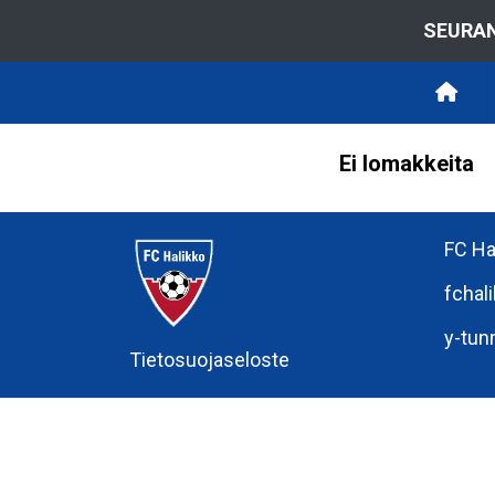
SEURAN
Ei lomakkeita
FC Ha
fchal
y-tun
Tietosuojaseloste