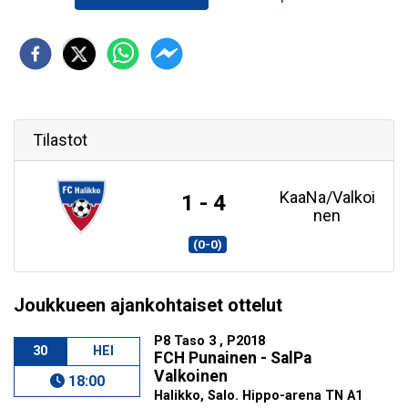
Tilastot
KaaNa/Valkoi
1 - 4
nen
(0-0)
Joukkueen ajankohtaiset ottelut
P8 Taso 3 , P2018
30
HEI
FCH Punainen - SalPa
Valkoinen
18:00
Halikko, Salo. Hippo-arena TN A1