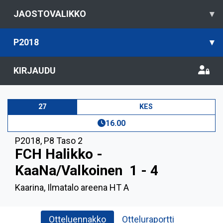
JAOSTOVALIKKO
▾
P2018
▾
KIRJAUDU
27
KES
16.00
P2018
,
P8 Taso 2
FCH Halikko -
KaaNa/Valkoinen
1 - 4
Kaarina, Ilmatalo areena HT A
Otteluennakko
Otteluraportti