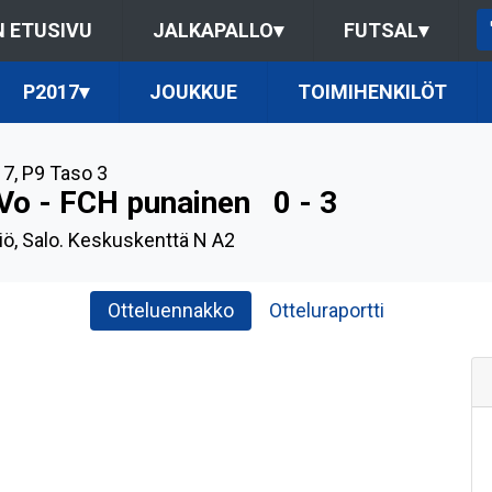
 ETUSIVU
JALKAPALLO
▾
FUTSAL
▾
P2017
▾
JOUKKUE
TOIMIHENKILÖT
17
,
P9 Taso 3
Vo - FCH punainen
0 - 3
iö, Salo. Keskuskenttä N A2
Otteluennakko
Otteluraportti