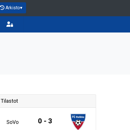
Arkisto
▾
Tilastot
0 - 3
SoVo