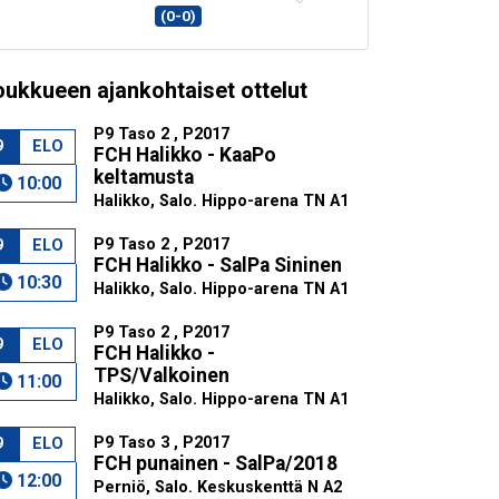
(0-0)
oukkueen ajankohtaiset ottelut
P9 Taso 2 , P2017
9
ELO
FCH Halikko - KaaPo
keltamusta
10:00
Halikko, Salo. Hippo-arena TN A1
P9 Taso 2 , P2017
9
ELO
FCH Halikko - SalPa Sininen
10:30
Halikko, Salo. Hippo-arena TN A1
P9 Taso 2 , P2017
9
ELO
FCH Halikko -
TPS/Valkoinen
11:00
Halikko, Salo. Hippo-arena TN A1
P9 Taso 3 , P2017
9
ELO
FCH punainen - SalPa/2018
12:00
Perniö, Salo. Keskuskenttä N A2