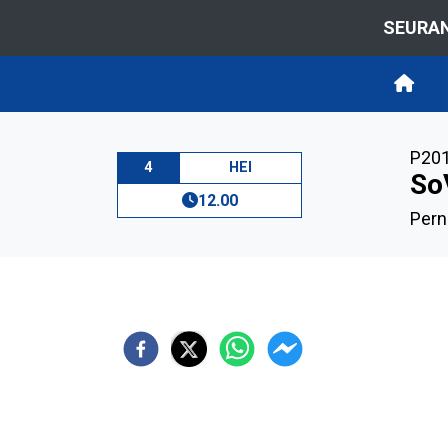
SEURAN
P20
4
HEI
So
12.00
Pern