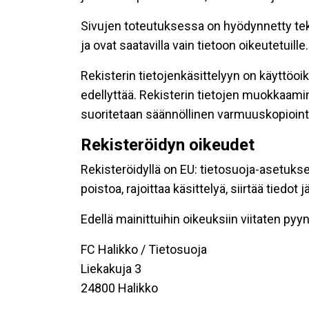
Sivujen toteutuksessa on hyödynnetty tekni
ja ovat saatavilla vain tietoon oikeutetuille.
Rekisterin tietojenkäsittelyyn on käyttöoik
edellyttää. Rekisterin tietojen muokkaami
suoritetaan säännöllinen varmuuskopiointi
Rekisteröidyn oikeudet
Rekisteröidyllä on EU: tietosuoja-asetukse
poistoa, rajoittaa käsittelyä, siirtää tiedo
Edellä mainittuihin oikeuksiin viitaten pyynn
FC Halikko / Tietosuoja
Liekakuja 3
24800 Halikko