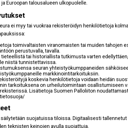
 ja Euroopan talousalueen ulkopuolelle.
vutukset
ura ei myy tai vuokraa rekisteröidyn henkilötietoja kolman
tapauksissa:
etoja toimivaltaisten viranomaisten tai muiden tahojen e
töön perustuvalla, tavalla.
 tieteellistä tai historiallista tutkimusta varten edellyttäe
e niistä tunnistettavissa.
uostumuksensa seuran yhteistyökumppaneiden sähköiseen 
hteistyökumppaneille markkinointitarkoituksiin.
 rekisteröityjä koskevia henkilötietoja voidaan heidän 
iennin tarkoituksena on urheilutoimintaan osallistumiseen v
kka-rekisterissä. Lisätietoja Suomen Palloliiton noudattama
/tietosuoja/
teet
äilytetään suojatuissa tiloissa. Digitaalisesti tallennetut 
en teknisten keinojen avulla suojattuja.