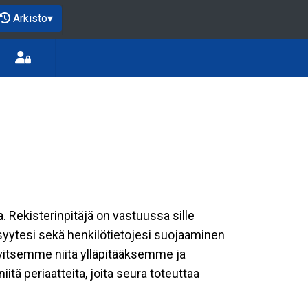
Arkisto
▾
a. Rekisterinpitäjä on vastuussa sille
isyytesi sekä henkilötietojesi suojaaminen
rvitsemme niitä ylläpitääksemme ja
tä periaatteita, joita seura toteuttaa