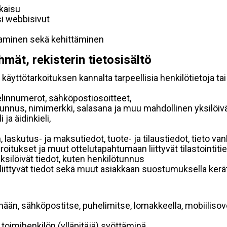
lkaisu
si webbisivut
taminen sekä kehittäminen
hmät, rekisterin tietosisältö
käyttötarkoituksen kannalta tarpeellisia henkilötietoja tai
elinnumerot, sähköpostiosoitteet,
ätunnus, nimimerkki, salasana ja muu mahdollinen yksilöiv
ja äidinkieli,
, laskutus- ja maksutiedot, tuote- ja tilaustiedot, tieto
 varoitukset ja muut ottelutapahtumaan liittyvät tilastointiti
yksilöivät tiedot, kuten henkilötunnus
 liittyvät tiedot sekä muut asiakkaan suostumuksella kerät
mään, sähköpostitse, puhelimitse, lomakkeella, mobiilisove
i toimihenkilön (ylläpitäjä) syöttäminä