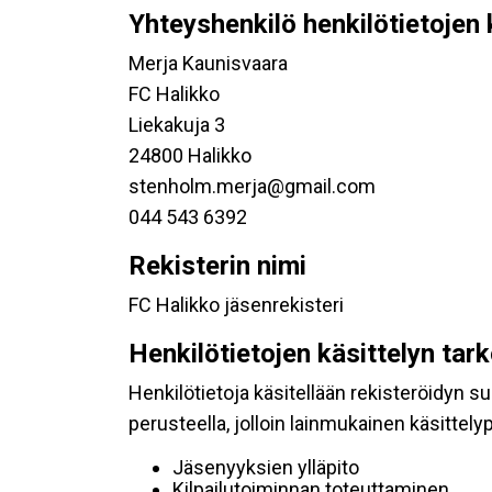
Yhteyshenkilö henkilötietojen 
Merja Kaunisvaara
FC Halikko
Liekakuja 3
24800 Halikko
stenholm.merja@gmail.com
044 543 6392
Rekisterin nimi
FC Halikko jäsenrekisteri
Henkilötietojen käsittelyn tar
Henkilötietoja käsitellään rekisteröidyn 
perusteella, jolloin lainmukainen käsittelyp
Jäsenyyksien ylläpito
Kilpailutoiminnan toteuttaminen