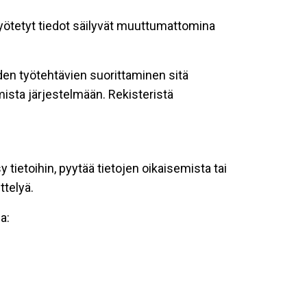
 syötetyt tiedot säilyvät muuttumattomina
oiden työtehtävien suorittaminen sitä
ista järjestelmään. Rekisteristä
tietoihin, pyytää tietojen oikaisemista tai
ttelyä.
a: