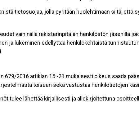
stä tietosuojaa, jolla pyritään huolehtimaan siitä, että̈
eudet vain niillä rekisterinpitäjän henkilöstön jäsenillä j
nen ja lukeminen edellyttää henkilökohtaista tunnistautum
.
n 679/2016 artiklan 15 -21 mukaisesti oikeus saada pääsy 
t järjestelmästä toiseen sekä vastustaa henkilötietojen käsi
öt tulee lähettää kirjallisesti ja allekirjoitettuna osoitteell