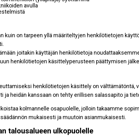
niikoiden avulla
rjestelmistä
an kuin on tarpeen yllä määriteltyjen henkilötietojen käytt
i.
ttämään joitakin käyttäjän henkilötietoja noudattaaksemme
un henkilötietojen käsittelyperusteen päättymisen jälk
teuttamiseksi henkilötietojen käsittely on välttämätöntä, v
 ja heidän kanssaan on tehty erillisen salassapito ja tie
koistaa kolmannelle osapuolelle, jolloin takaamme sopimus
insäädännön mukaisesti ja muutoin asianmukaisesti.
pan talousalueen ulkopuolelle