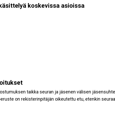
käsittelyä koskevissa asioissa
koitukset
suostumuksen taikka seuran ja jäsenen välisen jäsensuht
eruste on rekisterinpitäjän oikeutettu etu, etenkin seuraav