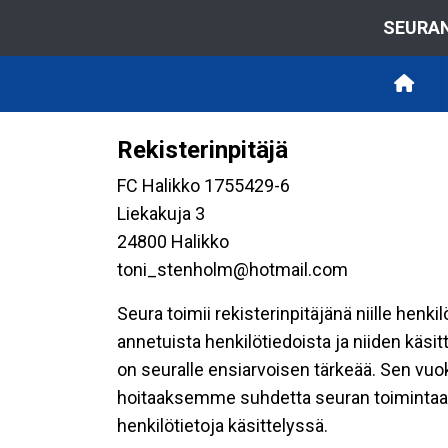
SEURAN
Rekisterinpitäjä
FC Halikko 1755429-6
Liekakuja 3
24800 Halikko
toni_stenholm@hotmail.com
Seura toimii rekisterinpitäjänä niille henk
annetuista henkilötiedoista ja niiden käsi
on seuralle ensiarvoisen tärkeää. Sen vuo
hoitaaksemme suhdetta seuran toimintaan os
henkilötietoja käsittelyssä.