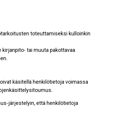
ötarkoitusten toteuttamiseksi kulloinkin
 kirjanpito- tai muuta pakottavaa
een.
oivat käsitellä henkilötietoja voimassa
tojenkäsittelysitoumus.
-järjestelyin, että henkilötietoja