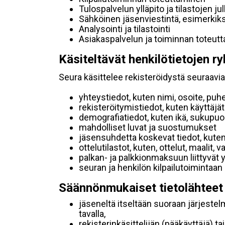
Tulospalvelun ylläpito ja tilastojen ju
Sähköinen jäsenviestintä, esimerkik
Analysointi ja tilastointi
Asiakaspalvelun ja toiminnan toteut
Käsiteltävät henkilötietojen ry
Seura käsittelee rekisteröidystä seuraavia 
yhteystiedot, kuten nimi, osoite, puh
rekisteröitymistiedot, kuten käyttäj
demografiatiedot, kuten ikä, sukupuoli 
mahdolliset luvat ja suostumukset
jäsensuhdetta koskevat tiedot, kuten
ottelutilastot, kuten, ottelut, maalit,
palkan- ja palkkionmaksuun liittyvät 
seuran ja henkilön kilpailutoimintaan
Säännönmukaiset tietolähteet
jäseneltä itseltään suoraan järjestel
tavalla,
rekisterinkäsittelijän (pääkäyttäjä) ta