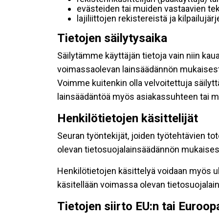
evästeiden tai muiden vastaavien tek
lajiliittojen rekistereistä ja kilpailujä
Tietojen säilytysaika
Säilytämme käyttäjän tietoja vain niin kau
voimassaolevan lainsäädännön mukaisest
Voimme kuitenkin olla velvoitettuja säily
lainsäädäntöä myös asiakassuhteen tai mu
Henkilötietojen käsittelijät
Seuran työntekijät, joiden työtehtävien to
olevan tietosuojalainsäädännön mukaisesti
Henkilötietojen käsittelyä voidaan myös ul
käsitellään voimassa olevan tietosuojala
Tietojen siirto EU:n tai Euroo