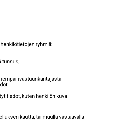
 henkilötietojen ryhmiä:
ä tunnus,
 vanhempainvastuunkantajasta
edot
yt tiedot, kuten henkilön kuva
lluksen kautta, tai muulla vastaavalla