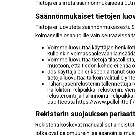
Tietoja ei siirretä säännönmukaisesti EU:n
Säännönmukaiset tietojen luo
Tietoja ei luovuteta säännönmukaisesti. Se
kolmansille osapuolille vain seuraavissa 
Voimme luovuttaa käyttäjän henkilöti
kulloinkin voimassaolevaan lainsäädän
Voimme luovuttaa tietoja tilastollista,
muotoon, että tiedon kohde ei enää ol
Jos käyttäjä on erikseen antanut s
tietoja luovuttaa tarkoin valituille y
Tähän jäsenrekisteriin tallennettuja
Palloliiton Pelipaikka -rekisteriin. V
rekisteröinti ja hallinnointi Pelipai
osoitteesta https://www.palloliitto.fi
Rekisterin suojauksen periaat
Rekisteriä koskevat manuaaliset aineistot s
jotka ovat palomuurein, salasanoin ja muid