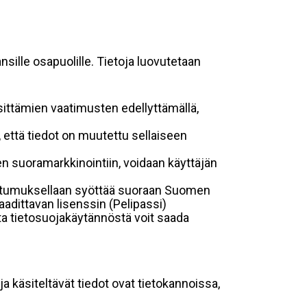
sille osapuolille. Tietoja luovutetaan
sittämien vaatimusten edellyttämällä,
n, että tiedot on muutettu sellaiseen
suoramarkkinointiin, voidaan käyttäjän
suostumuksellaan syöttää suoraan Suomen
aadittavan lisenssin (Pelipassi)
sta tietosuojakäytännöstä voit saada
ja käsiteltävät tiedot ovat tietokannoissa,