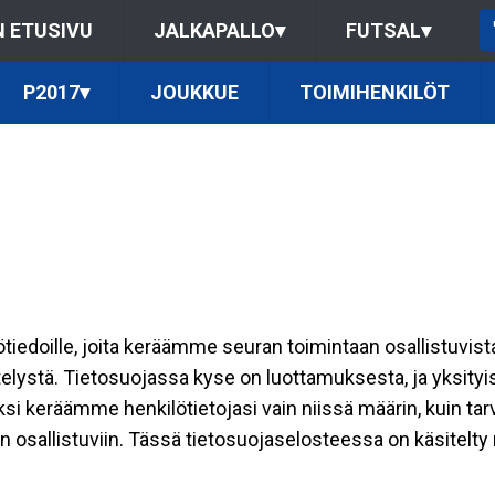
 ETUSIVU
JALKAPALLO
▾
FUTSAL
▾
P2017
▾
JOUKKUE
TOIMIHENKILÖT
ilötiedoille, joita keräämme seuran toimintaan osallistuvist
ttelystä. Tietosuojassa kyse on luottamuksesta, ja yksity
ksi keräämme henkilötietojasi vain niissä määrin, kuin ta
allistuviin. Tässä tietosuojaselosteessa on käsitelty nii