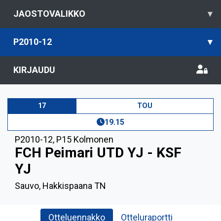
JAOSTOVALIKKO
▾
P2010-12
▾
KIRJAUDU
17
TOU
19.15
P2010-12
,
P15 Kolmonen
FCH Peimari UTD YJ - KSF
YJ
Sauvo, Hakkispaana TN
Otteluennakko
Otteluraportti