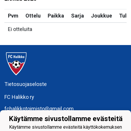
Pvm
Ottelu
Paikka
Sarja
Joukkue
Tulo
Ei otteluita
Tietosuojaseloste
FC Halikko ry
fchalikkotoimisto@gmail.com
Käytämme sivustollamme evästeitä
y-tunnus: 1755429 - 6
Käytämme sivustollamme evästeitä käyttökokemuksen