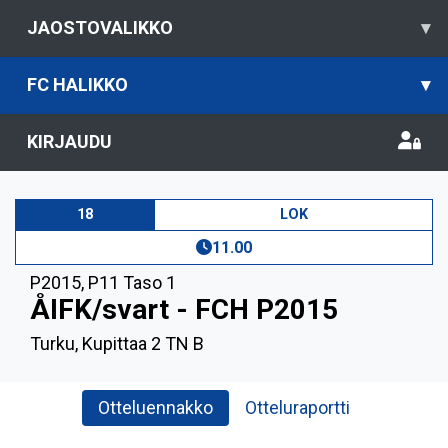
JAOSTOVALIKKO
▾
FC HALIKKO
▾
KIRJAUDU
18
LOK
11.00
P2015
,
P11 Taso 1
ÅIFK/svart - FCH P2015
Turku, Kupittaa 2 TN B
Otteluennakko
Otteluraportti