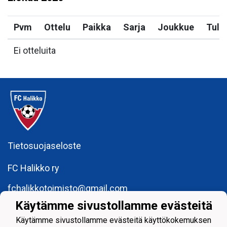
Pvm
Ottelu
Paikka
Sarja
Joukkue
Tulo
Ei otteluita
Tietosuojaseloste
FC Halikko ry
fchalikkotoimisto@gmail.com
Käytämme sivustollamme evästeitä
y-tunnus: 1755429 - 6
Käytämme sivustollamme evästeitä käyttökokemuksen