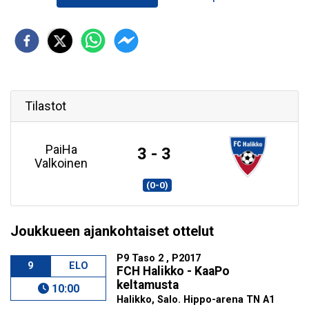
Tilastot
PaiHa
3 - 3
Valkoinen
(0-0)
Joukkueen ajankohtaiset ottelut
P9 Taso 2 , P2017
9
ELO
FCH Halikko - KaaPo
keltamusta
10:00
Halikko, Salo. Hippo-arena TN A1