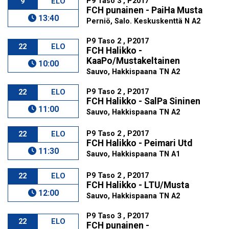
P9 Taso 3 , P2017
9
ELO
FCH punainen - PaiHa Musta
13:40
Perniö, Salo. Keskuskenttä N A2
P9 Taso 2 , P2017
22
ELO
FCH Halikko -
KaaPo/Mustakeltainen
10:00
Sauvo, Hakkispaana TN A2
P9 Taso 2 , P2017
22
ELO
FCH Halikko - SalPa Sininen
11:00
Sauvo, Hakkispaana TN A2
P9 Taso 2 , P2017
22
ELO
FCH Halikko - Peimari Utd
11:30
Sauvo, Hakkispaana TN A1
P9 Taso 2 , P2017
22
ELO
FCH Halikko - LTU/Musta
12:00
Sauvo, Hakkispaana TN A2
P9 Taso 3 , P2017
22
ELO
FCH punainen -