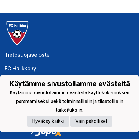
Tietosuojaseloste
FC Halikko ry
fchalikkotoimisto@gmail.com
Käytämme sivustollamme evästeitä
Käytämme sivustollamme evästeitä käyttökokemuksen
y-tunnus: 1755429 - 6
parantamiseksi sekä toiminnallisiin ja tilastollisiin
tarkoituksiin.
Hyväksy kaikki
Vain pakolliset
Powered by