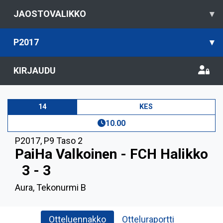
JAOSTOVALIKKO
▾
P2017
▾
KIRJAUDU
14
KES
10.00
P2017
,
P9 Taso 2
PaiHa Valkoinen - FCH Halikko
3 - 3
Aura, Tekonurmi B
Otteluennakko
Otteluraportti