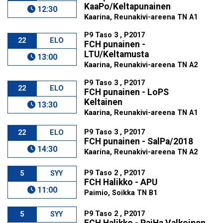
KaaPo/Keltapunainen
12:30
Kaarina, Reunakivi-areena TN A1
P9 Taso 3 , P2017
22
ELO
FCH punainen -
LTU/Keltamusta
13:00
Kaarina, Reunakivi-areena TN A2
P9 Taso 3 , P2017
22
ELO
FCH punainen - LoPS
Keltainen
13:30
Kaarina, Reunakivi-areena TN A1
P9 Taso 3 , P2017
22
ELO
FCH punainen - SalPa/2018
14:30
Kaarina, Reunakivi-areena TN A2
P9 Taso 2 , P2017
5
SYY
FCH Halikko - APU
11:00
Paimio, Soikka TN B1
P9 Taso 2 , P2017
5
SYY