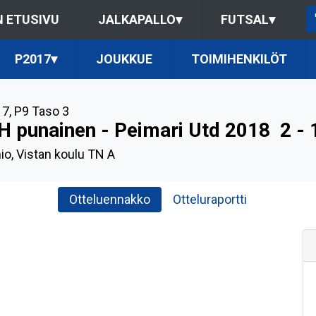
 ETUSIVU
JALKAPALLO
▾
FUTSAL
▾
P2017
▾
JOUKKUE
TOIMIHENKILÖT
17
,
P9 Taso 3
H punainen - Peimari Utd 2018
2 - 
io, Vistan koulu TN A
Otteluennakko
Otteluraportti