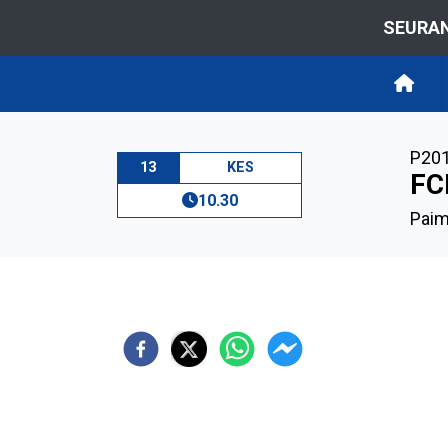
SEURAN
P20
13
KES
FC
10.30
Paim