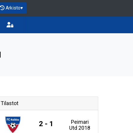
Arkisto
▾
1
Tilastot
Peimari
2 - 1
Utd 2018