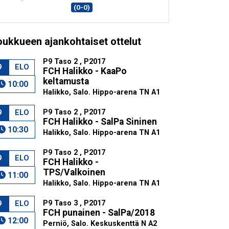
(0-0)
oukkueen ajankohtaiset ottelut
P9 Taso 2 , P2017
9
ELO
FCH Halikko - KaaPo
keltamusta
10:00
Halikko, Salo. Hippo-arena TN A1
P9 Taso 2 , P2017
9
ELO
FCH Halikko - SalPa Sininen
10:30
Halikko, Salo. Hippo-arena TN A1
P9 Taso 2 , P2017
9
ELO
FCH Halikko -
TPS/Valkoinen
11:00
Halikko, Salo. Hippo-arena TN A1
P9 Taso 3 , P2017
9
ELO
FCH punainen - SalPa/2018
12:00
Perniö, Salo. Keskuskenttä N A2