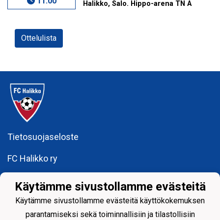
11:00
Halikko, Salo. Hippo-arena TN A
Ottelulista
Tietosuojaseloste
FC Halikko ry
fchalikkotoimisto@gmail.com
Käytämme sivustollamme evästeitä
y-tunnus: 1755429 - 6
Käytämme sivustollamme evästeitä käyttökokemuksen
parantamiseksi sekä toiminnallisiin ja tilastollisiin