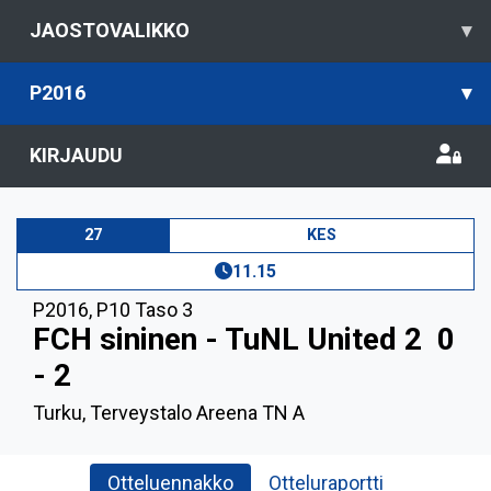
JAOSTOVALIKKO
▾
P2016
▾
KIRJAUDU
27
KES
11.15
P2016
,
P10 Taso 3
FCH sininen - TuNL United 2
0
- 2
Turku, Terveystalo Areena TN A
Otteluennakko
Otteluraportti