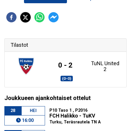
Tilastot
TuNL United
0 - 2
2
(0-0)
Joukkueen ajankohtaiset ottelut
P10 Taso 1 , P2016
28
HEI
FCH Halikko - TuKV
16:00
Turku, Teräsrautela TN A