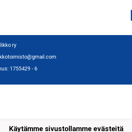
likko ry
ikkotoimisto@gmail.com
nus: 1755429 - 6
Käytämme sivustollamme evästeitä