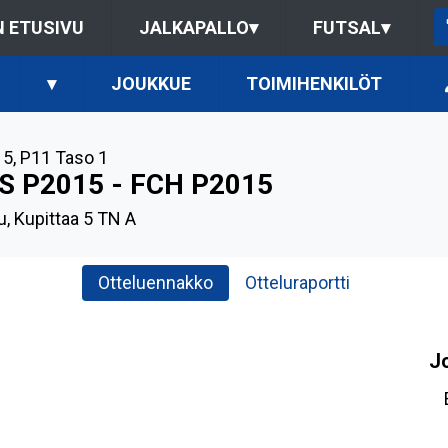
 ETUSIVU
JALKAPALLO
▾
FUTSAL
▾
▾
JOUKKUE
TOIMIHENKILÖT
15
,
P11 Taso 1
S P2015 - FCH P2015
u, Kupittaa 5 TN A
Otteluennakko
Otteluraportti
J