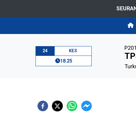
SEURAN
P20
24
KES
TP
18.25
Turk