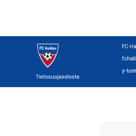
FC Ha
fchal
y-tun
Tietosuojaseloste