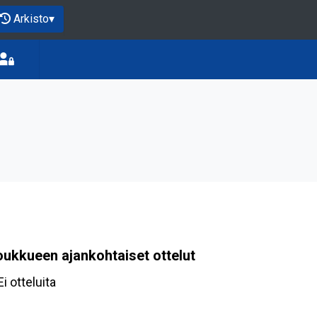
Arkisto
▾
oukkueen ajankohtaiset ottelut
Ei otteluita