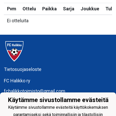
Pvm
Ottelu
Paikka
Sarja
Joukkue
Tulo
Ei otteluita
Tietosuojaseloste
FC Halikko ry
fchalikkotoimisto@gmail.com
Käytämme sivustollamme evästeitä
y-tunnus: 1755429 - 6
Käytämme sivustollamme evästeitä käyttökokemuksen
parantamiseksi sekä toiminnallisiin ja tilastollisiin