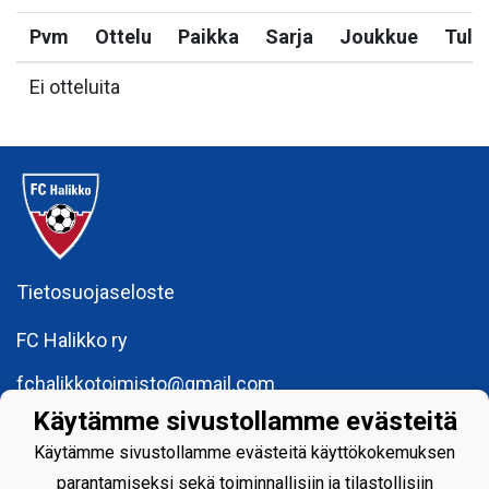
Pvm
Ottelu
Paikka
Sarja
Joukkue
Tulo
Ei otteluita
Tietosuojaseloste
FC Halikko ry
fchalikkotoimisto@gmail.com
Käytämme sivustollamme evästeitä
y-tunnus: 1755429 - 6
Käytämme sivustollamme evästeitä käyttökokemuksen
parantamiseksi sekä toiminnallisiin ja tilastollisiin