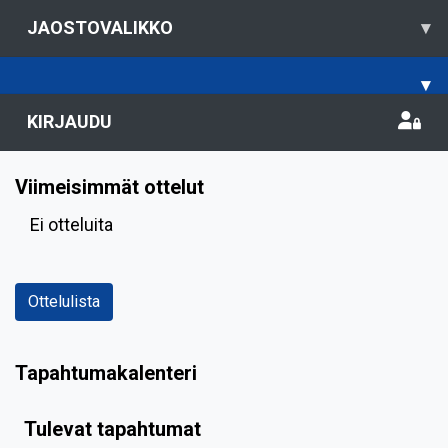
JAOSTOVALIKKO
▾
▾
KIRJAUDU
Viimeisimmät ottelut
Ei otteluita
Ottelulista
Tapahtumakalenteri
Tulevat tapahtumat