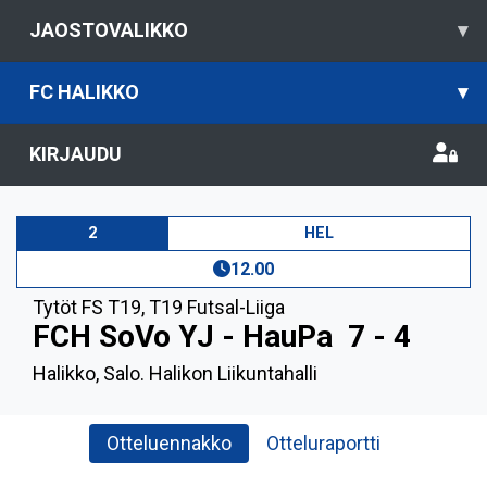
JAOSTOVALIKKO
▾
FC HALIKKO
▾
KIRJAUDU
2
HEL
12.00
Tytöt FS T19
,
T19 Futsal-Liiga
FCH SoVo YJ - HauPa
7 - 4
Halikko, Salo. Halikon Liikuntahalli
Otteluennakko
Otteluraportti