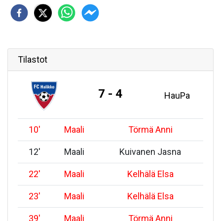
Tilastot
7 - 4
HauPa
10
'
Maali
Törmä Anni
12
'
Maali
Kuivanen Jasna
22
'
Maali
Kelhälä Elsa
23
'
Maali
Kelhälä Elsa
39
'
Maali
Törmä Anni