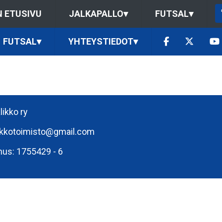
 ETUSIVU
JALKAPALLO
▾
FUTSAL
▾
FUTSAL
▾
YHTEYSTIEDOT
▾
likko ry
ikkotoimisto@gmail.com
nus: 1755429 - 6