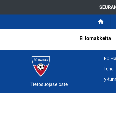
SEURAN
Ei lomakkeita
FC Ha
fchal
y-tun
Tietosuojaseloste