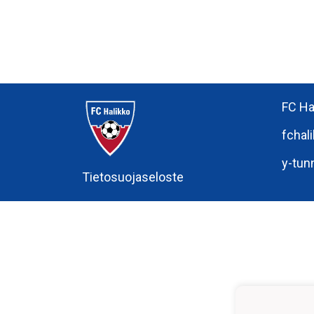
FC Ha
fchal
y-tun
Tietosuojaseloste