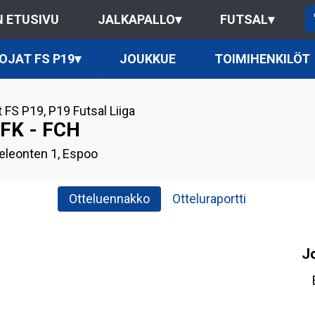
 ETUSIVU
JALKAPALLO
▾
FUTSAL
▾
OJAT FS P19
▾
JOUKKUE
TOIMIHENKILÖT
t FS P19
,
P19 Futsal Liiga
IFK - FCH
leonten 1, Espoo
Otteluennakko
Otteluraportti
J