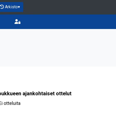
Arkisto
▾
oukkueen ajankohtaiset ottelut
Ei otteluita