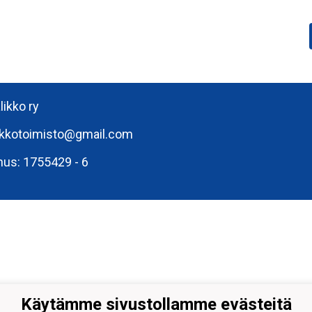
likko ry
ikkotoimisto@gmail.com
nus: 1755429 - 6
Käytämme sivustollamme evästeitä