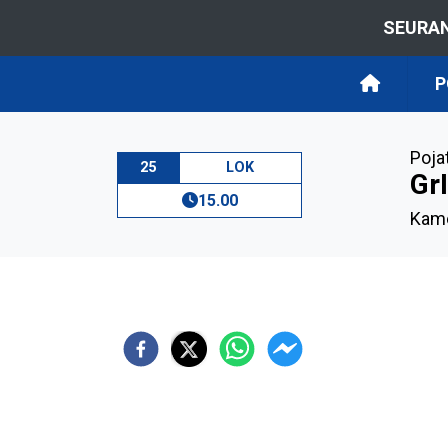
SEURAN
P
Poja
25
LOK
Gr
15.00
Kame