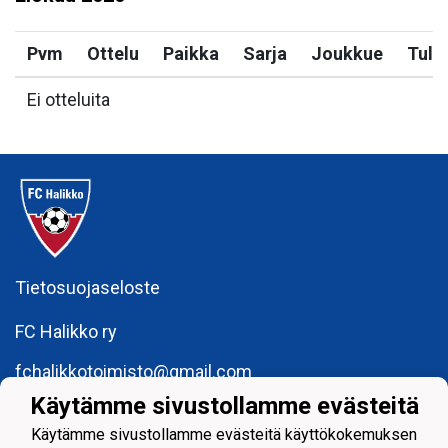
Pvm
Ottelu
Paikka
Sarja
Joukkue
Tulo
Ei otteluita
Tietosuojaseloste
FC Halikko ry
fchalikkotoimisto@gmail.com
Käytämme sivustollamme evästeitä
y-tunnus: 1755429 - 6
Käytämme sivustollamme evästeitä käyttökokemuksen