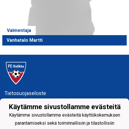
Valmentaja
Vanhatalo Martti
Tietosuojaseloste
Käytämme sivustollamme evästeitä
FC Halikko ry
Käytämme sivustollamme evästeitä käyttökokemuksen
fchalikkotoimisto@gmail.com
parantamiseksi sekä toiminnallisiin ja tilastollisiin
y-tunnus: 1755429 - 6