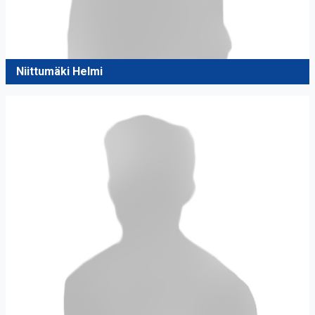
Niittumäki Helmi