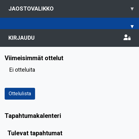
JAOSTOVALIKKO
▾
▾
KIRJAUDU
Viimeisimmät ottelut
Ei otteluita
Ottelulista
Tapahtumakalenteri
Tulevat tapahtumat