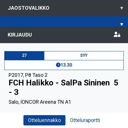
JAOSTOVALIKKO
▾
▾
KIRJAUDU
27
SYY
13.30
P2017
,
P8 Taso 2
FCH Halikko - SalPa Sininen
5
- 3
Salo, IONCOR Areena TN A1
Otteluennakko
Otteluraportti