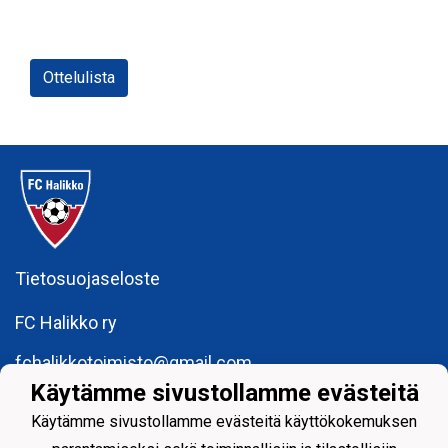
Ottelulista
Tietosuojaseloste
FC Halikko ry
fchalikkotoimisto@gmail.com
Käytämme sivustollamme evästeitä
y-tunnus: 1755429 - 6
Käytämme sivustollamme evästeitä käyttökokemuksen